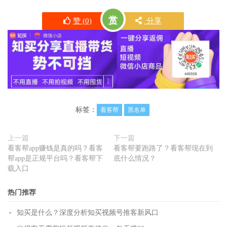
赏
赞 (
0
)
分享
标签：
看客帮
黑名单
上一篇
下一篇
看客帮app赚钱是真的吗？看客
看客帮要跑路了？看客帮现在到
帮app是正规平台吗？看客帮下
底什么情况？
载入口
热门推荐
知买是什么？深度分析知买视频号推客新风口