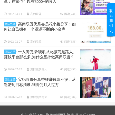
享：在家也可以有3000+的收入
联
2022-03-04
高佣联盟
阅读(
731
)
系
我
高佣联盟优秀会员花小雅分享：如
团队之星
们
何让自己拥有一个源源不断的小金库
2022-02-27
高佣联盟
阅读(
858
)
一入高佣深似海,从此微商是路人,
团队之星
赚钱平台那么多,为什么坚持做高佣联盟？
2020-07-07
聚财熊的熊大
阅读(
490
)
宝妈白雪分享带娃赚钱两不误，从
团队之星
迷茫到目标清晰,到高佣月入过万
2020-05-03
聚财熊的熊大
阅读(
584
)