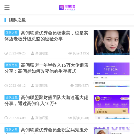
团队之星
高佣联盟优秀会员杨素美，也是实
团队之星
体店老板升级总监的经验分享
2022-06-25
高佣联盟
阅读(
1195
)
高佣联盟一年半收入16万大佬逍遥
团队之星
分享：高佣是如何改变他的生存模式
2022-06-12
高佣联盟
阅读(
857
)
高佣联盟聚财熊团队大咖逍遥大佬
团队之星
分享，通过高佣年入10万+
2022-03-09
高佣联盟
阅读(
1040
)
高佣联盟优秀会员全职宝妈鬼鬼分
团队之星