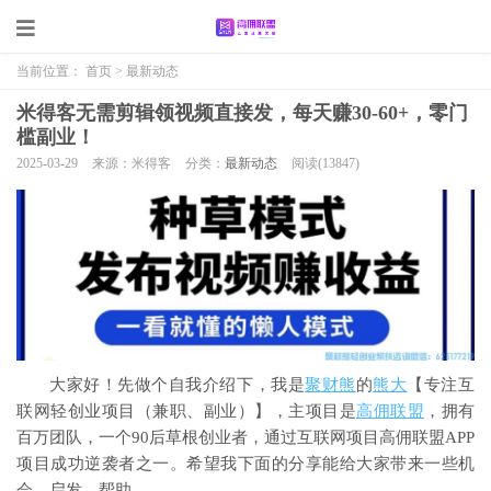
当前位置：
首页
>
最新动态
米得客无需剪辑领视频直接发，每天赚30-60+，零门
槛副业！
2025-03-29
来源：米得客
分类：
最新动态
阅读(
13847)
大家好！先做个自我介绍下，我是
聚财熊
的
熊大
【专注互
联网轻创业项目（兼职、副业）】，主项目是
高佣联盟
，拥有
百万团队，一个90后草根创业者，通过互联网项目高佣联盟APP
项目成功逆袭者之一。希望我下面的分享能给大家带来一些机
会、启发、帮助。