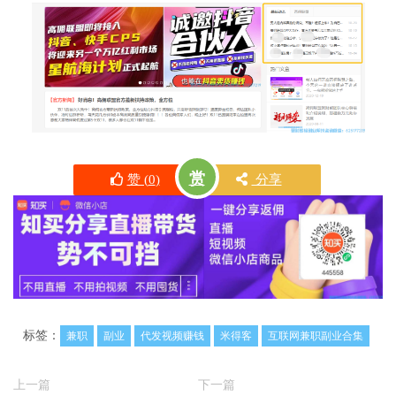
赏
赞 (
0
)
分享
标签：
兼职
副业
代发视频赚钱
米得客
互联网兼职副业合集
上一篇
下一篇