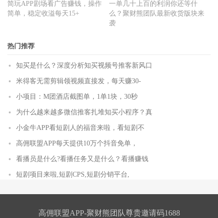
简玩APP剧场看广告赚钱，操作
一单几十上百的利润你还等什
简单，稳定收溢每天15+
么？聚财熊团队最新收货版块来
袭
热门推荐
知买是什么？深度分析知买视频号推客新风口
米得客无需剪辑领视频直接发，每天赚30-
小项目：M团酒店截图单，1单1块，30秒
为什么越来越多微信推客扎堆知买小程序？真
小金牛APP看短剧人的福音来啦，看短剧不
高佣联盟APP每天提供10万个抖音免单，
看播员是什么?看播任务又是什么？看播赚钱
短剧项目来啦,短剧CPS,短剧分销平台,
高佣联盟APP-聚财熊团队尊贵邀请码1688