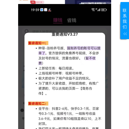
联
系
我
们