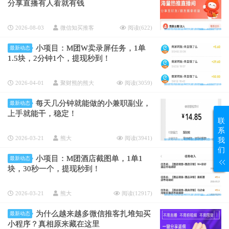
分享直播有人看就有钱
2026-08-03
微信知买推客
阅读(
622
)
小项目：M团W卖录屏任务，1单
最新动态
1.5块，2分钟1个，提现秒到！
2026-04-01
聚财熊的熊大
阅读(
3059
)
每天几分钟就能做的小兼职副业，
最新动态
上手就能干，稳定！
联
系
2026-03-21
熊大
阅读(
3941
)
我
们
小项目：M团酒店截图单，1单1
最新动态
块，30秒一个，提现秒到！
2026-03-21
熊大
阅读(
12917
)
为什么越来越多微信推客扎堆知买
最新动态
小程序？真相原来藏在这里