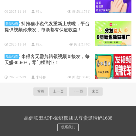
2025-11-14
熊大
阅读(
11781
)
抖推猫小说代发重新上线啦，平台
最新动态
提供视频你来发，每条都有保底收益！
2025-11-14
熊大
阅读(
1740
)
米得客无需剪辑领视频直接发，每
最新动态
天赚30-60+，零门槛副业！
2025-03-29
米得客
阅读(
13840
)
首页
上一页
下一页
末页
高佣联盟APP-聚财熊团队尊贵邀请码1688
联系我们