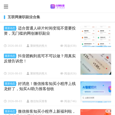
互联网兼职副业合集
适合普通人碎片时间变现不需要投
最新动态
资，无门槛的网创兼职副业
2026-08-03
聚财熊的熊大
阅读(
638
)
抖音团购到底可不可以做？用真实
最新动态
反馈告诉您！
2026-08-03
聚财熊的熊大
阅读(
826
)
好消息！微信推客知买小程序上线
最新动态
龙虾了，知买AI助力推客创收
2026-08-03
微信知买推客
阅读(
746
)
微信推客知买小程序上新福利啦，
最新动态