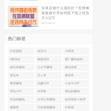
实体店做什么项目好？煎饼摊
老板娘分享如何线下线上结合
月入过万
2023-04-22
热门标签
抖音团购
知买AI
AI帮卖
0撸项目
截图项目
看广赚钱福利
做任务赚钱
公众号赚钱
微信推客
黑名单
艺人库
看客帮
撸货赚钱
玩赚APP
小金牛APP
简玩APP
米得客
看短剧赚钱
玩游戏赚钱
分享文章赚钱
知买推客小程序
视频客
代发视频赚钱
抖推猫