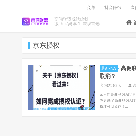
免单
抖音赚钱
高
高佣联盟成就你我
微商|宝妈|学生|兼职首选
京东授权
高佣
最新动态
取消？
2023-06-07
家人们高佣联盟APP
你更新了高佣联盟AP
权才可以操作！...