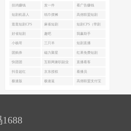
挂鸡赚钱
发一件
看广告赚钱
短剧机器人
纸巾摆摊
高佣联盟短剧
CPS
逛逛短剧CPS
麻雀短剧
短剧CPS（带剧
达人-短剧分销）
好省短剧
趣吧
我赢助手
小杨哥
三只羊
短剧直播
团购券
磁力聚星
红果免费短剧
快团团
互联网兼职副业
直播看客
合集
抖音超红
京东授权
看播员
极速版
极速返
高佣联盟支付宝
688