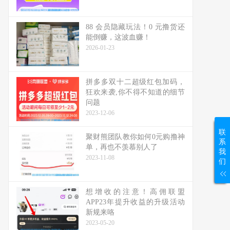
88 会员隐藏玩法！0 元撸货还
能倒赚，这波血赚！
2026-01-23
拼多多双十二超级红包加码，
狂欢来袭,你不得不知道的细节
问题
2023-12-06
联
聚财熊团队教你如何0元购撸神
系
单，再也不羡慕别人了
我
2023-11-08
们
想增收的注意！高佣联盟
APP23年提升收益的升级活动
新规来咯
2023-05-20