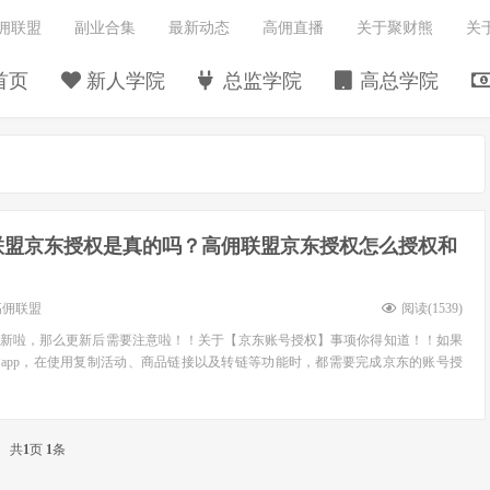
佣联盟
副业合集
最新动态
高佣直播
关于聚财熊
关
首页
新人学院
总监学院
高总学院
联盟京东授权是真的吗？高佣联盟京东授权怎么授权和
高佣联盟
阅读(
1539
)
更新啦，那么更新后需要注意啦！！关于【京东账号授权】事项你得知道！！如果
Papp，在使用复制活动、商品链接以及转链等功能时，都需要完成京东的账号授
共
1
页
1
条