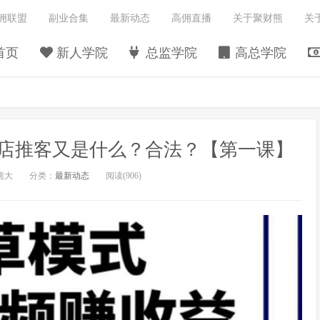
佣联盟
副业合集
最新动态
高佣直播
关于聚财熊
关
首页
新人学院
总监学院
高总学院
店推客又是什么？合法？【第一课】
熊大
分类：
最新动态
阅读(
906)