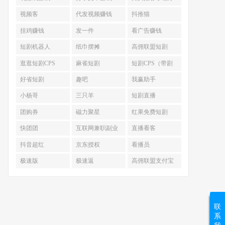
视频客
代发视频赚钱
抖推猫
挂鸡赚钱
发一件
看广告赚钱
短剧机器人
纸巾摆摊
高佣联盟短剧
CPS
逛逛短剧CPS
麻雀短剧
短剧CPS（带剧
达人-短剧分销）
好省短剧
趣吧
我赢助手
小杨哥
三只羊
短剧直播
团购券
磁力聚星
红果免费短剧
快团团
互联网兼职副业
直播看客
合集
抖音超红
京东授权
看播员
极速版
极速返
高佣联盟支付宝
联
系