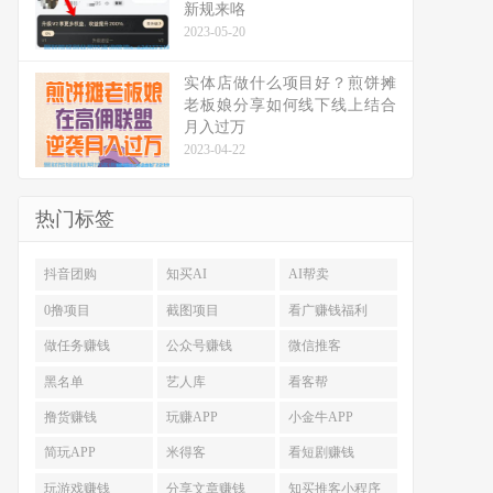
新规来咯
2023-05-20
实体店做什么项目好？煎饼摊
老板娘分享如何线下线上结合
月入过万
2023-04-22
热门标签
抖音团购
知买AI
AI帮卖
0撸项目
截图项目
看广赚钱福利
做任务赚钱
公众号赚钱
微信推客
黑名单
艺人库
看客帮
撸货赚钱
玩赚APP
小金牛APP
简玩APP
米得客
看短剧赚钱
玩游戏赚钱
分享文章赚钱
知买推客小程序