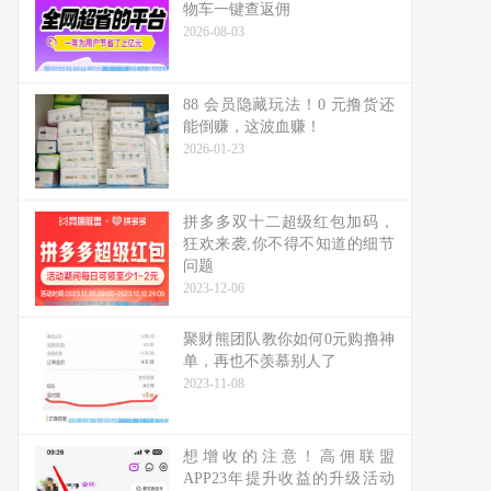
物车一键查返佣
2026-08-03
88 会员隐藏玩法！0 元撸货还
能倒赚，这波血赚！
2026-01-23
拼多多双十二超级红包加码，
狂欢来袭,你不得不知道的细节
问题
2023-12-06
聚财熊团队教你如何0元购撸神
单，再也不羡慕别人了
2023-11-08
想增收的注意！高佣联盟
APP23年提升收益的升级活动