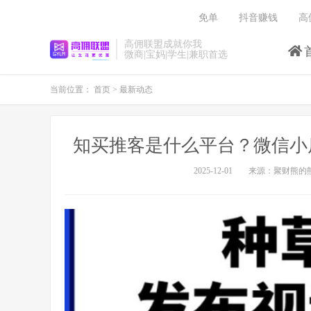
免单
抖音赚钱
高
高佣联盟成就你我
微商|宝妈|学生|兼职首选
当前位置：
首页
>
最新动态
知买推客是什么平台？微信小
2025-12-01
来源：聚财熊的